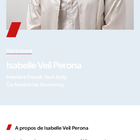
Voir le board
Isabelle Veil Perona
Membre French Tech Italy,
Co-fondatrice Soverency
A propos de Isabelle Veil Perona